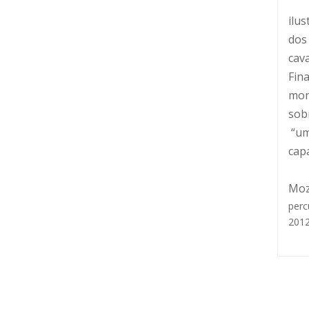
O p
ilus
dos
cava
Fin
mon
sob
“um
cap
Moz
perc
2012