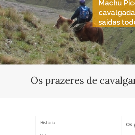
Machu Pic
cavalgada
saidas to
Os prazeres de cavalga
História
Os 