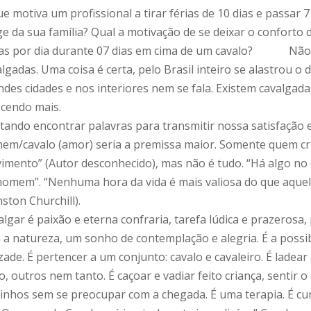
e motiva um profissional a tirar férias de 10 dias e passar
ge da sua família? Qual a motivação de se deixar o conforto 
as por dia durante 07 dias em cima de um cavalo? Não t
lgadas. Uma coisa é certa, pelo Brasil inteiro se alastrou 
ndes cidades e nos interiores nem se fala. Existem cavalgad
scendo mais.
tando encontrar palavras para transmitir nossa satisfação e
em/cavalo (amor) seria a premissa maior. Somente quem cri
imento” (Autor desconhecido), mas não é tudo. “Há algo no e
homem”. “Nenhuma hora da vida é mais valiosa do que aquel
ston Churchill).
lgar é paixão e eterna confraria, tarefa lúdica e prazerosa
 a natureza, um sonho de contemplação e alegria. É a possi
zade. É pertencer a um conjunto: cavalo e cavaleiro. É ladea
o, outros nem tanto. É caçoar e vadiar feito criança, sentir
inhos sem se preocupar com a chegada. É uma terapia.