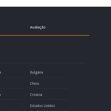
Avaliação
a
Bulgária
China
a
Croácia
Estados Unídos