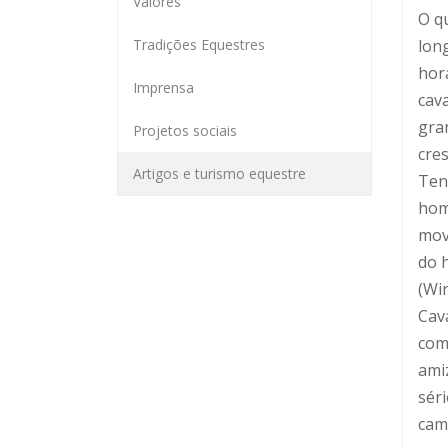
Valores
O qu
Tradições Equestres
lon
hor
Imprensa
cava
gra
Projetos sociais
cre
Artigos e turismo equestre
Ten
hom
mov
do 
(Win
Cava
com
ami
séri
cam