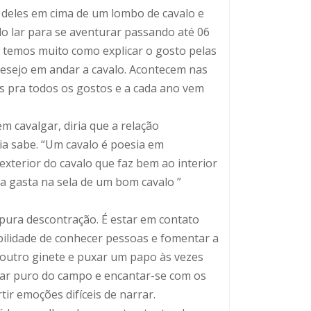
 7 deles em cima de um lombo de cavalo e
do lar para se aventurar passando até 06
emos muito como explicar o gosto pelas
o desejo em andar a cavalo. Acontecem nas
as pra todos os gostos e a cada ano vem
m cavalgar, diria que a relação
a sabe. “Um cavalo é poesia em
xterior do cavalo que faz bem ao interior
a gasta na sela de um bom cavalo ”
, pura descontração. É estar em contato
bilidade de conhecer pessoas e fomentar a
r outro ginete e puxar um papo às vezes
 o ar puro do campo e encantar-se com os
 É curtir emoções difíceis de narrar.