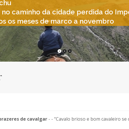
chu
 no caminho da cidade perdida do Impé
dos os meses de marco a novembro
r
prazeres de cavalgar
- - “Cavalo brioso e bom cavaleiro s