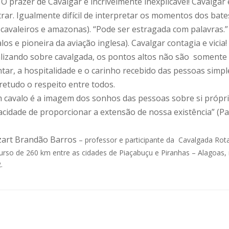
razer de Cavalgar é incrivelmente inexplicável! Cavalgar
trar. Igualmente difícil de interpretar os momentos dos bate
 cavaleiros e amazonas). “Pode ser estragada com palavras.”
los e pioneira da aviação inglesa). Cavalgar contagia e vicia!
alizando sobre cavalgada, os pontos altos não são somente a
tar, a hospitalidade e o carinho recebido das pessoas simpl
retudo o respeito entre todos.
 cavalo é a imagem dos sonhos das pessoas sobre si próprias
acidade de proporcionar a extensão de nossa existência” (P
art Brandão Barros
– professor e participante da Cavalgada Rota
urso de 260 km entre as cidades de Piaçabuçu e Piranhas – Alagoas, 
.