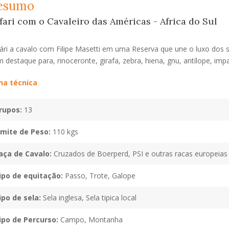
esumo
fari com o Cavaleiro das Américas - Africa do Sul
ári a cavalo com Filipe Masetti em uma Reserva que une o luxo dos s
 destaque para, rinoceronte, girafa, zebra, hiena, gnu, antílope, imp
ha técnica
rupos:
13
imite de Peso:
110 kgs
aça de Cavalo:
Cruzados de Boerperd, PSI e outras racas europeias
ipo de equitação:
Passo, Trote, Galope
ipo de sela:
Sela inglesa, Sela tipica local
ipo de Percurso:
Campo, Montanha