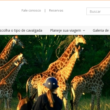
Fale conosco
|
Reservas
scolha o tipo de cavalgada
Planeje sua viagem
Galeria d