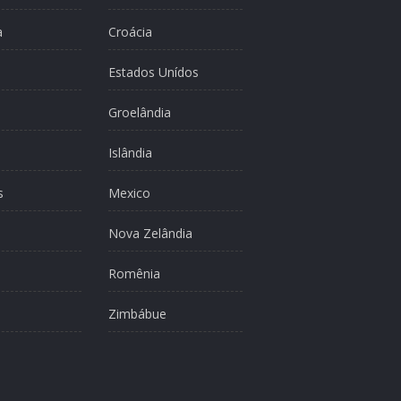
a
Croácia
Estados Unídos
Groelândia
Islândia
s
Mexico
Nova Zelândia
Romênia
Zimbábue