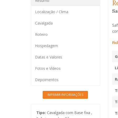
Resumo
R
Sa
Localização / Clima
Cavalgada
Saf
com
Roteiro
Fic
Hospedagem
G
Datas e Valores
L
Fotos e Vídeos
R
Depoimentos
T
T
Tipo:
Cavalgada com Base fixa ,
T