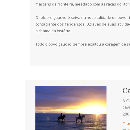
margens da fronteira, mesclado com as raças do lito
O folclore gaúcho é seiva da hospitalidade do povo
contagiante dos fandangos. Através de suas ativid
a chama da história.
Todo o povo gaúcho, sempre exaltou a coragem de seu
Ca
A C
cav
280
Tip