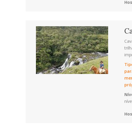
Ho
Ca
Cav
tri
impr
Tip
par
men
pró
Nív
níve
Ho