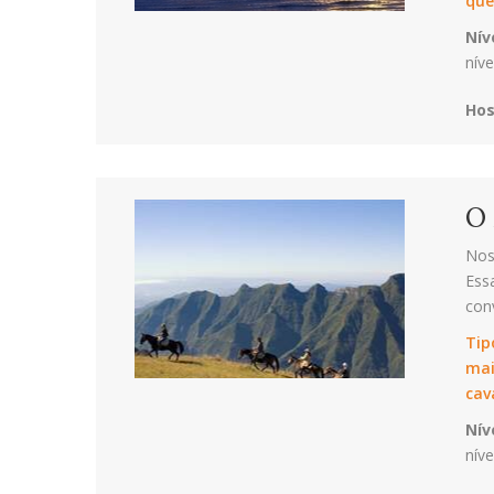
que
Nív
níve
Ho
O 
Nos
Ess
conv
Tip
mai
cav
Nív
níve