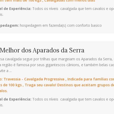
m tem mais de 100 kgs , Cavalgadas com menos dias
el de Experiência:
Todos os níveis  cavalgada que tem cavalos e o
is.
spedagem:
hospedagem em fazenda(s) com conforto basico
Melhor dos Aparados da Serra
sa cavalgada segue por trilhas que margeiam os Aparados da Serra, u
a região é famosa por seus gigantescos cânions, e também belas cac
ite a ...
o:
Travessia - Cavalgada Progressiva , Indicada para famílias
s de 100 kgs , Traga seu cavalo! Destinos que aceitam grupos 
alos.
el de Experiência:
Todos os níveis  cavalgada que tem cavalos e o
is.