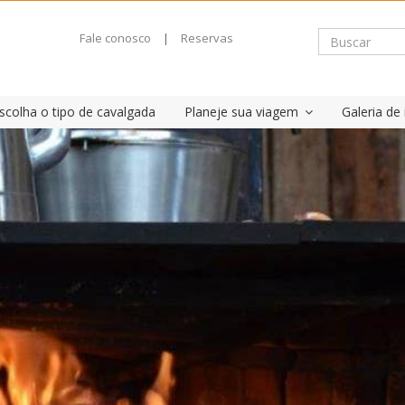
Fale conosco
|
Reservas
scolha o tipo de cavalgada
Planeje sua viagem
Galeria d