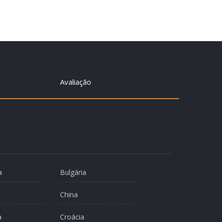
Avaliação
a
Bulgária
China
a
Croácia