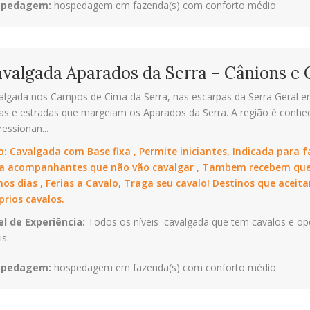
spedagem:
hospedagem em fazenda(s) com conforto médio
valgada Aparados da Serra - Cânions e 
algada nos Campos de Cima da Serra, nas escarpas da Serra Geral ent
lhas e estradas que margeiam os Aparados da Serra. A região é conh
essionan...
o:
Cavalgada com Base fixa , Permite iniciantes, Indicada para 
a acompanhantes que não vão cavalgar , Tambem recebem que
os dias , Ferias a Cavalo, Traga seu cavalo! Destinos que ace
prios cavalos.
el de Experiência:
Todos os níveis  cavalgada que tem cavalos e o
is.
spedagem:
hospedagem em fazenda(s) com conforto médio