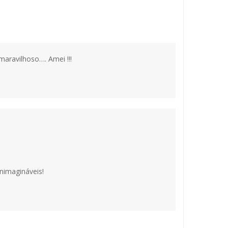
maravilhoso…. Amei !!!
inimagináveis!