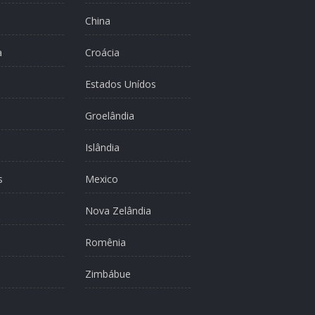
China
a
Croácia
Estados Unídos
Groelândia
Islândia
s
Mexico
Nova Zelândia
Romênia
Zimbábue