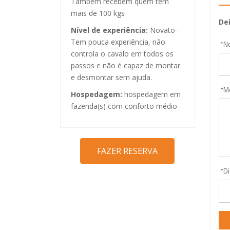
Tambem recebem quem tem
mais de 100 kgs
De
Nível de experiência:
Novato -
Tem pouca experiência, não
*
N
controla o cavalo em todos os
passos e não é capaz de montar
e desmontar sem ajuda.
*
M
Hospedagem:
hospedagem em
fazenda(s) com conforto médio
*
Di