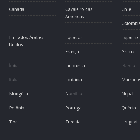
Canadá
Cavaleiro das
Chile
Américas
Colômbi
Emirados Árabes
Equador
Espanha
Unidos
França
Grécia
Índia
Indonésia
Irlanda
Itália
Jordânia
Marroco
Mongólia
Namíbia
Nepal
Polônia
Portugal
Quênia
Tibet
Turquia
Uruguai