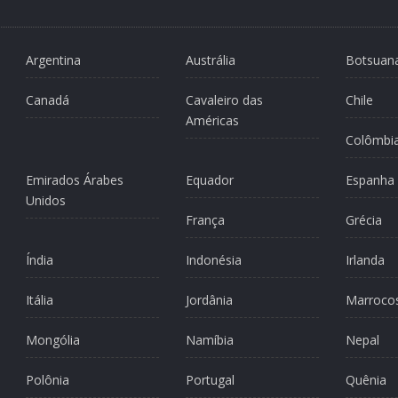
Argentina
Austrália
Botsuan
Canadá
Cavaleiro das
Chile
Américas
Colômbi
Emirados Árabes
Equador
Espanha
Unidos
França
Grécia
Índia
Indonésia
Irlanda
Itália
Jordânia
Marroco
Mongólia
Namíbia
Nepal
Polônia
Portugal
Quênia